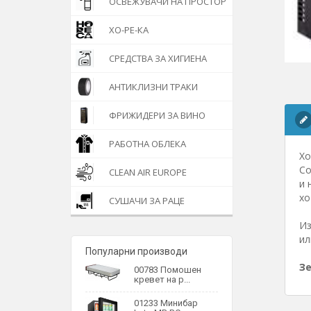
ОСВЕЖУВАЧИ НА ПРОСТОР
ХО-РЕ-КА
СРЕДСТВА ЗА ХИГИЕНА
АНТИКЛИЗНИ ТРАКИ
ФРИЖИДЕРИ ЗА ВИНО
РАБОТНА ОБЛЕКА
Хо
Со
CLEAN AIR EUROPE
и 
хо
СУШАЧИ ЗА РАЦЕ
Из
ил
Популарни производи
Зе
00783 Помошен
кревет на р...
01233 Минибар