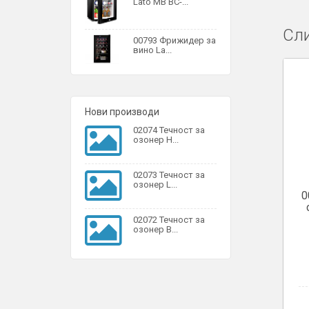
Lato MB BC-...
Сли
00793 Фрижидер за
вино La...
Нови производи
02074 Течност за
озонер H...
02073 Течност за
озонер L...
0
02072 Течност за
озонер B...