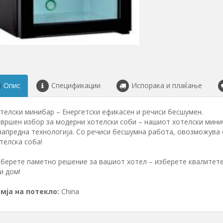
Опис
Спецификации
Испорака и плаќање
телски минибар – Енергетски ефикасен и речиси бесшумен.
вршен избор за модерни хотелски соби – нашиот хотелски миниб
напредна технологија. Со речиси бесшумна работа, овозможува 
телска соба!
берете паметно решение за вашиот хотел – изберете квалитете
и дом!
мја на потекло:
China