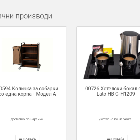
чни производи
0594 Количка за собарки
00726 Хотелски бокал 
со една корпа - Модел А
Lato HB C-H1209
Достапно по нарачка
Достапно по нарачка
Повеќе
Повеќе