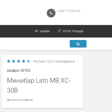
+389 77 636 363
НАЈАВА
РЕГИСТРАЦИЈА
Рејтинг од X оценувања
Шифра: 00762
Минибар Lato MB XC-
30B
Достапно по нарачка