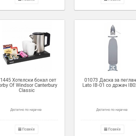
1445 Хотелски бокал сет
01073 Даска за пегла
orby Of Windsor Canterbury
Lato IB-01 со држач IB0
Classic
Достапно по нарачка
Достапно по нарачка
Повеќе
Повеќе