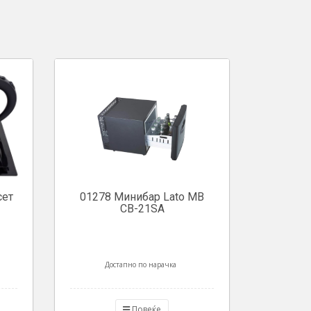
сет
01278 Минибар Lato MB
CB-21SA
Достапно по нарачка
Повеќе