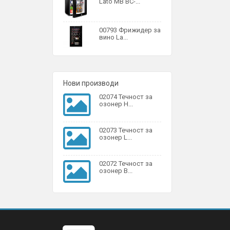
Lato MB BC-...
00793 Фрижидер за
вино La...
Нови производи
02074 Течност за
озонер H...
02073 Течност за
озонер L...
02072 Течност за
озонер B...