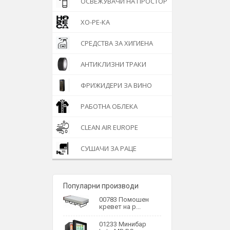
ОСВЕЖУВАЧИ НА ПРОСТОР
ХО-РЕ-КА
СРЕДСТВА ЗА ХИГИЕНА
АНТИКЛИЗНИ ТРАКИ
ФРИЖИДЕРИ ЗА ВИНО
РАБОТНА ОБЛЕКА
CLEAN AIR EUROPE
СУШАЧИ ЗА РАЦЕ
Популарни производи
00783 Помошен
кревет на р...
01233 Минибар