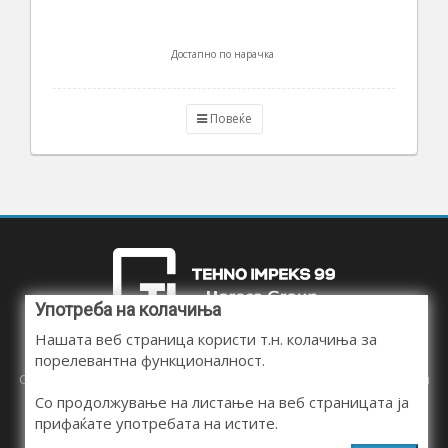
Достапно по нарачка
Повеќе
Употреба на колачиња
Нашата веб страница користи т.н. колачиња за
порелевантна функционалност.
Следете нé на социјалните мрежи и бидете во тек со сите наши
новини, промоции и попусти.
Со продолжување на листање на веб страницата ја
прифаќате употребата на истите.