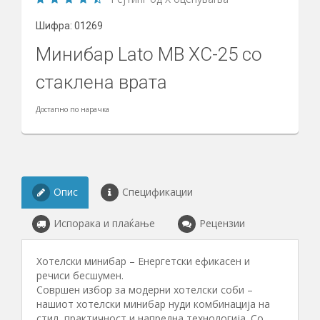
Шифра: 01269
Минибар Lato MB XC-25 со
стаклена врата
Достапно по нарачка
Опис
Спецификации
Испорака и плаќање
Рецензии
Хотелски минибар – Енергетски ефикасен и
речиси бесшумен.
Совршен избор за модерни хотелски соби –
нашиот хотелски минибар нуди комбинација на
стил, практичност и напредна технологија. Со