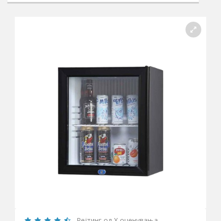
Рејтинг од X оценувања