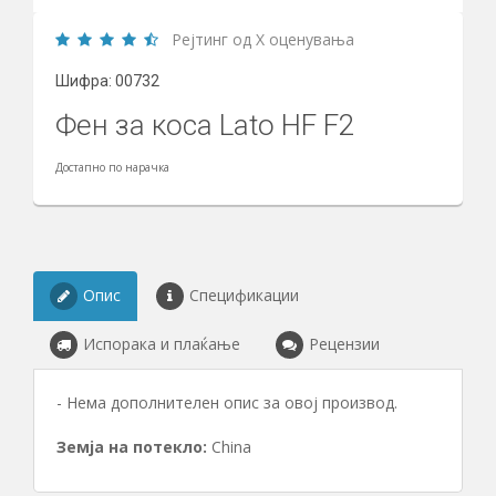
Рејтинг од X оценувања
Шифра: 00732
Фен за коса Lato HF F2
Достапно по нарачка
Опис
Спецификации
Испорака и плаќање
Рецензии
- Нема дополнителен опис за овој производ.
Земја на потекло:
China