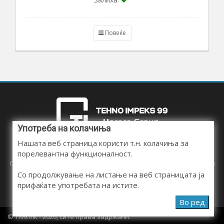
Повеќе
Употреба на колачиња
Нашата веб страница користи т.н. колачиња за
порелевантна функционалност.
Следете нé на социјалните мрежи и бидете во тек со сите наши
новини, промоции и попусти.
Со продолжување на листање на веб страницата ја
прифаќате употребата на истите.
Во ред
© Ti99.mk - 2026, сите права задржани.