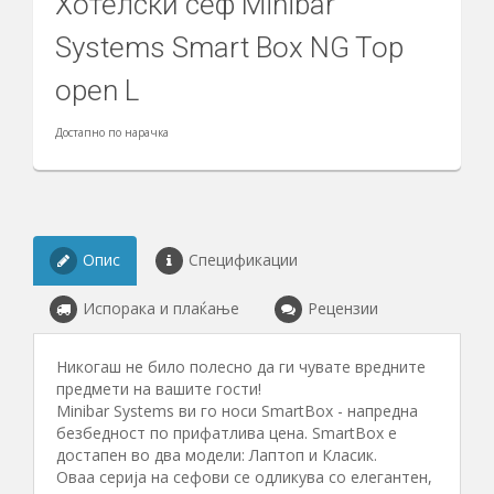
Хотелски сеф Minibar
Systems Smart Box NG Top
open L
Достапно по нарачка
Опис
Спецификации
Испорака и плаќање
Рецензии
Никогаш не било полесно да ги чувате вредните
предмети на вашите гости!
Minibar Systems ви го носи SmartBox - напредна
безбедност по прифатлива цена. SmartBox е
достапен во два модели: Лаптоп и Класик.
Оваа серија на сефови се одликува со елегантен,