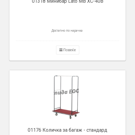
01318 Минибар Lato MB XC-40B
Достапно по нарачка
Повеќе
01176 Количка за багаж - стандард