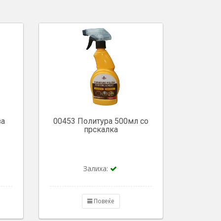
за
00453 Политура 500мл со
прскалка
Залиха:
Повеќе