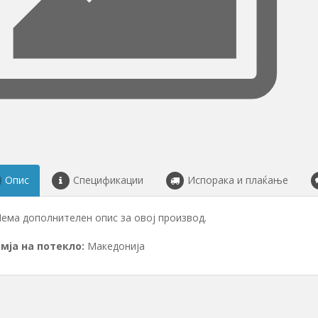
Опис
Спецификации
Испорака и плаќање
Нема дополнителен опис за овој производ.
мја на потекло:
Македонија