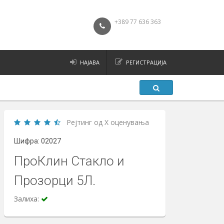
+389 77 636 363
НАЈАВА
РЕГИСТРАЦИЈА
Рејтинг од X оценувања
Шифра: 02027
ПроКлин Стакло и
Прозорци 5Л.
Залиха: