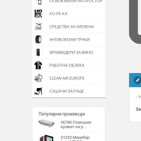
ОСВЕЖУВАЧИ НА ПРОСТОР
ХО-РЕ-КА
СРЕДСТВА ЗА ХИГИЕНА
АНТИКЛИЗНИ ТРАКИ
ФРИЖИДЕРИ ЗА ВИНО
РАБОТНА ОБЛЕКА
CLEAN AIR EUROPE
СУШАЧИ ЗА РАЦЕ
- 
Зе
Популарни производи
00783 Помошен
кревет на р...
01233 Минибар