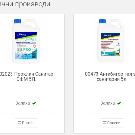
чни производи
02023 Проклин Санитар
00473 Антибигор гел 
СФМ 5Л.
санитарии 5л
Залиха:
Залиха:
Повеќе
Повеќе