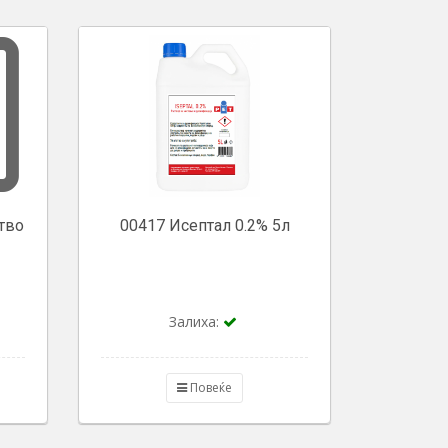
тво
00417 Исептал 0.2% 5л
Залиха:
Повеќе