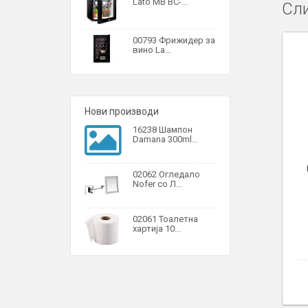
Lato MB BC-...
Сли
00793 Фрижидер за
вино La...
Нови производи
16238 Шампон
Damana 300ml...
02062 Огледало
Nofer со Л...
02061 Тоалетна
хартија 10...