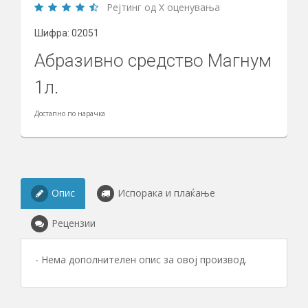
Рејтинг од X оценувања
Шифра: 02051
Абразивно средство Магнум
1л.
Достапно по нарачка
Опис
Испорака и плаќање
Рецензии
- Нема дополнителен опис за овој производ.