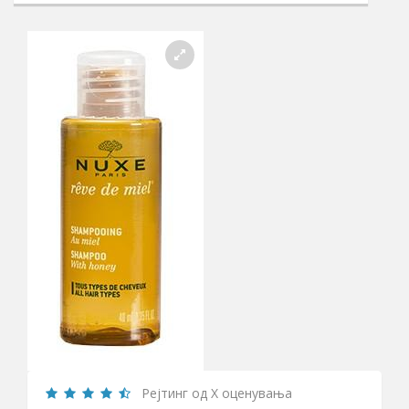
Рејтинг од X оценувања